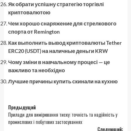
Як обрати успішну стратегію торгівлі
криптовалютою
Чем хорошо снаряжение для стрелкового
спорта от Remington
Как выполнить вывод криптовалюты Tether
ERC20 (USDT) на наличные деньги KRW
Чому зміни в навчальному процесі — це
важливо та необхідно
Лучшие причины купить скинали на кухню
Навигация
Предыдущий
Прилади для вимірювання тиску: точність та надійність у
записи
промислових і побутових застосуваннях
Следующий: